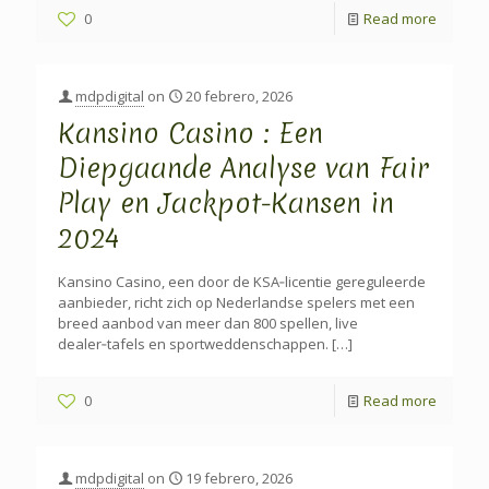
0
Read more
mdpdigital
on
20 febrero, 2026
Kansino Casino : Een
Diepgaande Analyse van Fair
Play en Jackpot‑Kansen in
2024
Kansino Casino, een door de KSA‑licentie gereguleerde
aanbieder, richt zich op Nederlandse spelers met een
breed aanbod van meer dan 800 spellen, live
dealer‑tafels en sportweddenschappen.
[…]
0
Read more
mdpdigital
on
19 febrero, 2026