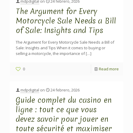
mdpdigital
on
24 febrero, 2026
The Argument for Every
Motorcycle Sale Needs a Bill
of Sale: Insights and Tips
The Argument for Every Motorcycle Sale Needs a Bill of
Sale: Insights and Tips When it comes to buying or
selling a motorcycle, the importance of
[…]
0
Read more
mdpdigital
on
24 febrero, 2026
Guide complet du casino en
ligne : tout ce que vous
devez savoir pour jouer en
toute sécurité et maximiser