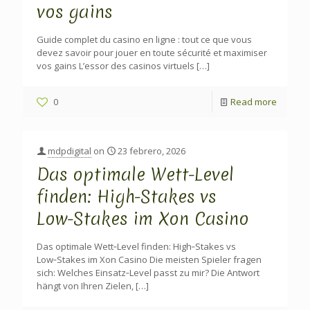
vos gains
Guide complet du casino en ligne : tout ce que vous
devez savoir pour jouer en toute sécurité et maximiser
vos gains L’essor des casinos virtuels
[…]
0
Read more
mdpdigital
on
23 febrero, 2026
Das optimale Wett‑Level
finden: High‑Stakes vs
Low‑Stakes im Xon Casino
Das optimale Wett‑Level finden: High‑Stakes vs
Low‑Stakes im Xon Casino Die meisten Spieler fragen
sich: Welches Einsatz‑Level passt zu mir? Die Antwort
hängt von Ihren Zielen,
[…]