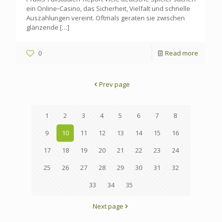
ein Online‑Casino, das Sicherheit, Vielfalt und schnelle
Auszahlungen vereint. Oftmals geraten sie zwischen
glänzende
[…]
0
Read more
Prev page
1
2
3
4
5
6
7
8
9
10
11
12
13
14
15
16
17
18
19
20
21
22
23
24
25
26
27
28
29
30
31
32
33
34
35
Next page