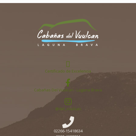
Certificado de Excelencia
Cabañas Del Vuulcan - Laguna Brava
@del_vuulcan
02266-15418634