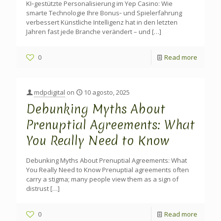
KI‑gestützte Personalisierung im Yep Casino: Wie
smarte Technologie Ihre Bonus‑ und Spielerfahrung
verbessert Künstliche Intelligenz hat in den letzten
Jahren fast jede Branche verändert – und
[…]
0
Read more
mdpdigital
on
10 agosto, 2025
Debunking Myths About
Prenuptial Agreements: What
You Really Need to Know
Debunking Myths About Prenuptial Agreements: What
You Really Need to Know Prenuptial agreements often
carry a stigma; many people view them as a sign of
distrust
[…]
0
Read more