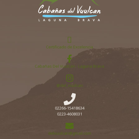
Certificado de Excelencia
Cabañas Del Vuulcan - Laguna Brava
@del_vuulcan
02266-15418634
0223-4608031
delvuulcan@gmail.com