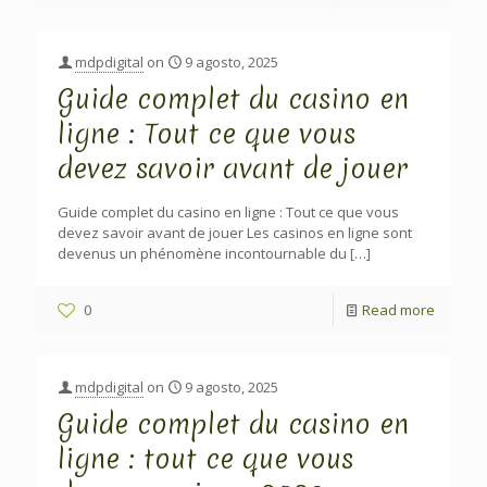
mdpdigital
on
9 agosto, 2025
Guide complet du casino en
ligne : Tout ce que vous
devez savoir avant de jouer
Guide complet du casino en ligne : Tout ce que vous
devez savoir avant de jouer Les casinos en ligne sont
devenus un phénomène incontournable du
[…]
0
Read more
mdpdigital
on
9 agosto, 2025
Guide complet du casino en
ligne : tout ce que vous