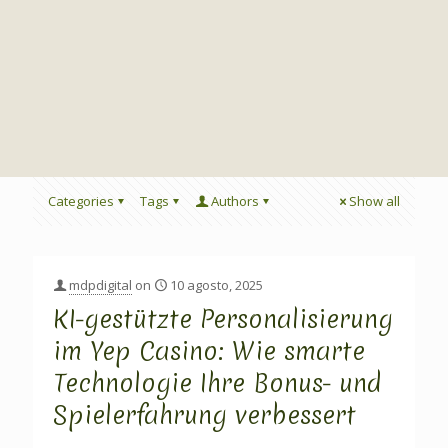
Categories
Tags
Authors
Show all
mdpdigital
on
10 agosto, 2025
KI‑gestützte Personalisierung
im Yep Casino: Wie smarte
Technologie Ihre Bonus‑ und
Spielerfahrung verbessert