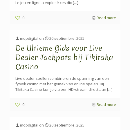
Le jeu en ligne a explosé ces dix
[…]
0
Read more
mdpdigital
on
20 septiembre, 2025
De Ultieme Gids voor Live
Dealer Jackpots bij Tikitaka
Casino
Live dealer spellen combineren de spanning van een
fysiek casino met het gemak van online spelen. Bij
Tikitaka Casino kun je via een HD‑stream direct aan
[…]
0
Read more
mdpdigital
on
20 septiembre, 2025