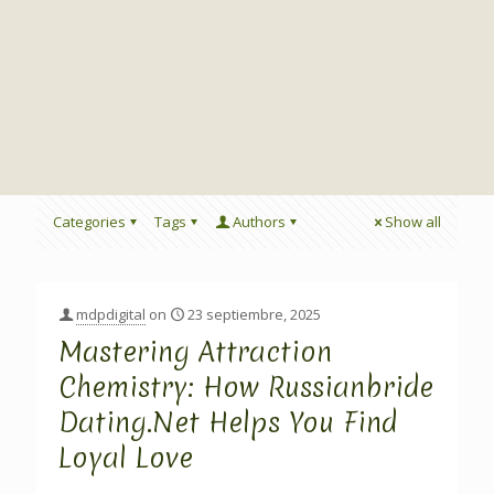
Categories
Tags
Authors
Show all
mdpdigital
on
23 septiembre, 2025
Mastering Attraction
Chemistry: How Russianbride
Dating.Net Helps You Find
Loyal Love