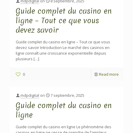
mdpdigital
on
8 septiembre, 2025
Guide complet du casino en
ligne – Tout ce que vous
devez savoir
Guide complet du casino en ligne – Tout ce que vous
devez savoir Introduction Le marché des casinos en
ligne connaît une croissance exponentielle depuis
plusieurs
[…]
0
Read more
mdpdigital
on
7 septiembre, 2025
Guide complet du casino en
ligne
Guide complet du casino en ligne Le phénomène des
casinos en ligne ne cesse de prendre de l’ampleur