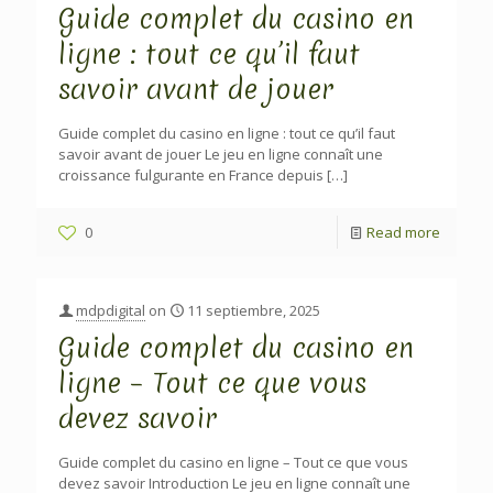
Guide complet du casino en
ligne : tout ce qu’il faut
savoir avant de jouer
Guide complet du casino en ligne : tout ce qu’il faut
savoir avant de jouer Le jeu en ligne connaît une
croissance fulgurante en France depuis
[…]
0
Read more
mdpdigital
on
11 septiembre, 2025
Guide complet du casino en
ligne – Tout ce que vous
devez savoir
Guide complet du casino en ligne – Tout ce que vous
devez savoir Introduction Le jeu en ligne connaît une