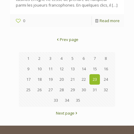
parmi les joueurs francophones. En quelques clics, il
[…]
0
Read more
Prev page
1
2
3
4
5
6
7
8
9
10
11
12
13
14
15
16
17
18
19
20
21
22
23
24
25
26
27
28
29
30
31
32
33
34
35
Next page