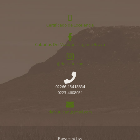
Certificado de Excelencia
Cabañas Del Vuulcan - Laguna Brava
@del_vuulcan
02266-15418634
0223-4608031
delvuulcan@gmail.com
Powered by: