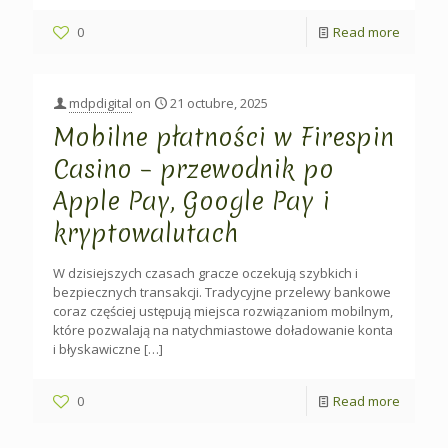
0
Read more
mdpdigital
on
21 octubre, 2025
Mobilne płatności w Firespin
Casino – przewodnik po
Apple Pay, Google Pay i
kryptowalutach
W dzisiejszych czasach gracze oczekują szybkich i
bezpiecznych transakcji. Tradycyjne przelewy bankowe
coraz częściej ustępują miejsca rozwiązaniom mobilnym,
które pozwalają na natychmiastowe doładowanie konta
i błyskawiczne
[…]
0
Read more