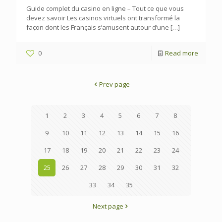
Guide complet du casino en ligne – Tout ce que vous
devez savoir Les casinos virtuels ont transformé la
façon dont les Français s’amusent autour d’une
[…]
0
Read more
Prev page
1
2
3
4
5
6
7
8
9
10
11
12
13
14
15
16
17
18
19
20
21
22
23
24
25
26
27
28
29
30
31
32
33
34
35
Next page