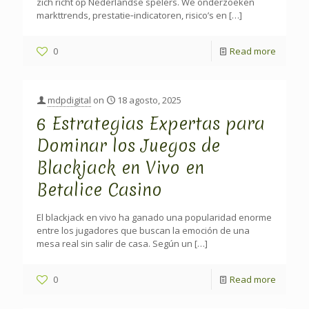
zich richt op Nederlandse spelers. We onderzoeken
markttrends, prestatie‑indicatoren, risico’s en
[…]
0
Read more
mdpdigital
on
18 agosto, 2025
6 Estrategias Expertas para
Dominar los Juegos de
Blackjack en Vivo en
Betalice Casino
El blackjack en vivo ha ganado una popularidad enorme
entre los jugadores que buscan la emoción de una
mesa real sin salir de casa. Según un
[…]
0
Read more