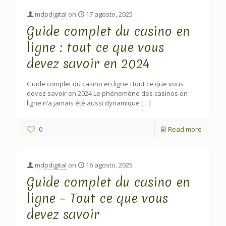
mdpdigital
on
17 agosto, 2025
Guide complet du casino en
ligne : tout ce que vous
devez savoir en 2024
Guide complet du casino en ligne : tout ce que vous
devez savoir en 2024 Le phénomène des casinos en
ligne n’a jamais été aussi dynamique
[…]
0
Read more
mdpdigital
on
16 agosto, 2025
Guide complet du casino en
ligne – Tout ce que vous
devez savoir