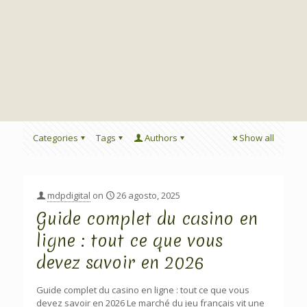
Categories
Tags
Authors
Show all
mdpdigital
on
26 agosto, 2025
Guide complet du casino en
ligne : tout ce que vous
devez savoir en 2026
Guide complet du casino en ligne : tout ce que vous
devez savoir en 2026 Le marché du jeu français vit une