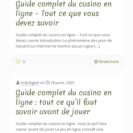
Guide complet du casino en
ligne – Tout ce que vous
devez savoir
Guide complet du casino en ligne – Tout ce que vous
devez savoir Introduction Le phénomène des jeux de
hasard sur Internet ne montre aucun signe
[…]
0
Read more
mdpdigital
on
28 junio, 2025
Guide complet du casino en
ligne : tout ce qu’il faut
savoir avant de jouer
Guide complet du casino en ligne : tout ce qu’il faut
savoir avant de jouer Le jeu en ligne connaît une