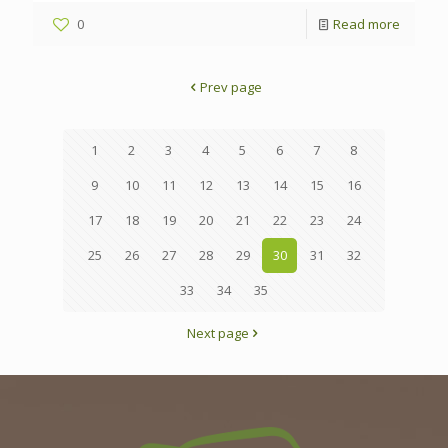
0
Read more
Prev page
1
2
3
4
5
6
7
8
9
10
11
12
13
14
15
16
17
18
19
20
21
22
23
24
25
26
27
28
29
30
31
32
33
34
35
Next page