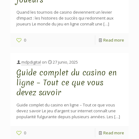
Quand les tournois de casino deviennent un levier
d’impact : les histoires de succès qui redonnent aux
joueurs Le monde du jeu en ligne connaît une
[…]
0
Read more
mdpdigital
on
27 junio, 2025
Guide complet du casino en
ligne – Tout ce que vous
devez savoir
Guide complet du casino en ligne – Tout ce que vous
devez savoir Le jeu d’argent sur internet connaît une
popularité fulgurante depuis plusieurs années. Les
[…]
0
Read more