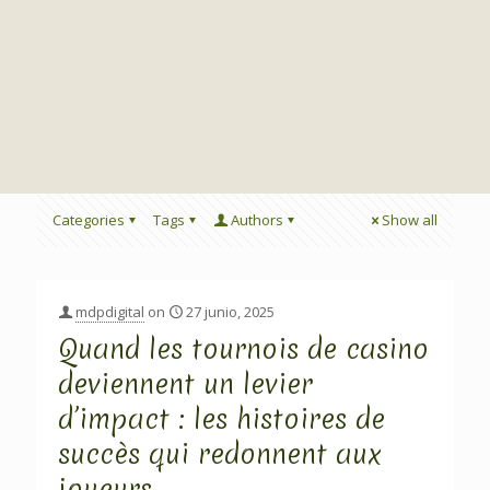
Categories
Tags
Authors
Show all
mdpdigital
on
27 junio, 2025
Quand les tournois de casino
deviennent un levier
d’impact : les histoires de
succès qui redonnent aux
joueurs